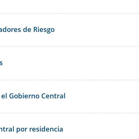
residencia
IIF
adores de Riesgo
s
el Gobierno Central
tral por residencia