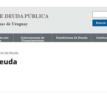
to con
Instrumentos de
Estadísticas de Deuda
Institu
s
Financiamiento
Mercado doméstico
Niveles de Deuda
Acerca d
o de
de Gest
icas de Deuda
Mercado
Composición de
Internacional
Deuda
Ley de T
Deuda
Endeuda
Gobiern
Préstamos
Costo de Deuda e
Indicadores de Riesgo
Gestión 
Líneas de Crédito
s a
Pasivos 
Precautorias
Perfil de
Amortizaciones
Reporte
editicia
Presupu
Deuda Garantizada
por el Gobierno
ESG
Central
Reportes
Deuda del Gobierno
Reportes
Central por
Japón