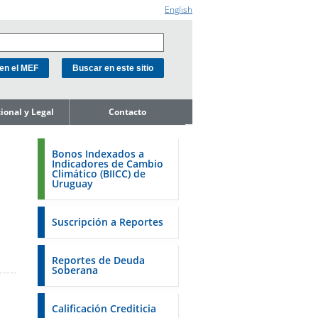
English
cional y Legal
Contacto
e la Unidad
ión de Deuda
Bonos Indexados a
Indicadores de Cambio
ope de
Climático (BIICC) de
miento del
Uruguay
o
de Activos y
Soberanos
Suscripción a Reportes
s
estales
Reportes de Deuda
Soberana
 18K a la SEC
 a la FSA de
Calificación Crediticia