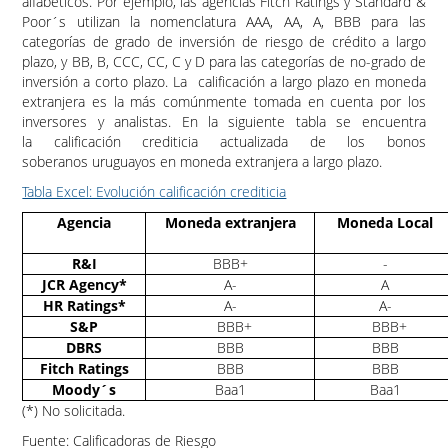
alfabéticos. Por ejemplo, las agencias Fitch Ratings y Standard &
Poor´s utilizan la nomenclatura AAA, AA, A, BBB para las
categorías de grado de inversión de riesgo de crédito a largo
plazo, y BB, B, CCC, CC, C y D para las categorías de no-grado de
inversión a corto plazo. La calificación a largo plazo en moneda
extranjera es la más comúnmente tomada en cuenta por los
inversores y analistas. En la siguiente tabla se encuentra
la calificación crediticia actualizada de los bonos
soberanos uruguayos en moneda extranjera a largo plazo.
Tabla Excel: Evolución calificación crediticia
Agencia
Moneda extranjera
Moneda Local
R&I
BBB+
-
JCR Agency*
A-
A
HR Ratings*
A-
A-
S&P
BBB+
BBB+
DBRS
BBB
BBB
Fitch Ratings
BBB
BBB
Moody´s
Baa1
Baa1
(*) No solicitada.
Fuente: Calificadoras de Riesgo