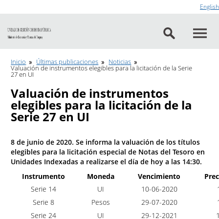
Ir al contenido
English
Inicio
Últimas publicaciones
Noticias
Valuación de instrumentos elegibles para la licitación de la Serie
27 en UI
Valuación de instrumentos
elegibles para la licitación de la
Serie 27 en UI
8 de junio de 2020. Se informa la valuación de los títulos
elegibles para la licitación especial de Notas del Tesoro en
Unidades Indexadas a realizarse el día de hoy a las 14:30.
Instrumento
Moneda
Vencimiento
Prec
Serie 14
UI
10-06-2020
1
Serie 8
Pesos
29-07-2020
1
Serie 24
UI
29-12-2021