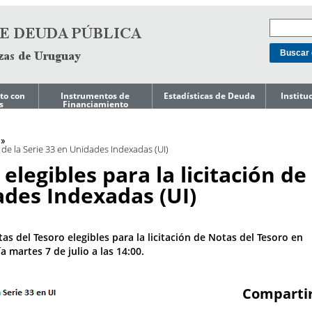
to con
Instrumentos de
Estadísticas de Deuda
Institu
s
Financiamiento
Mercado doméstico
Niveles de Deuda
Acerca d
o de
de Gest
Mercado
Composición de
n de la Serie 33 en Unidades Indexadas (UI)
Internacional
Deuda
Ley de T
Endeuda
elegibles para la licitación de 
Gobiern
Préstamos
Costo de Deuda e
Indicadores de Riesgo
ades Indexadas (UI)
Gestión 
Líneas de Crédito
s a
Pasivos 
Precautorias
Perfil de
Amortizaciones
Reporte
editicia
Presupu
tas del Tesoro elegibles para la licitación de Notas del Tesoro en
Deuda Garantizada
por el Gobierno
a martes 7 de julio a las 14:00.
ESG
Central
Reportes
Deuda del Gobierno
Reportes
Comparti
Central por
Japón
residencia