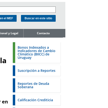
cional y Legal
Contacto
e la Unidad
ión de Deuda
Bonos Indexados a
Indicadores de Cambio
ope de
Climático (BIICC) de
miento del
Uruguay
la
o
de Activos y
Soberanos
Suscripción a Reportes
s
estales
Reportes de Deuda
Soberana
 18K a la SEC
 a la FSA de
Calificación Crediticia
r en