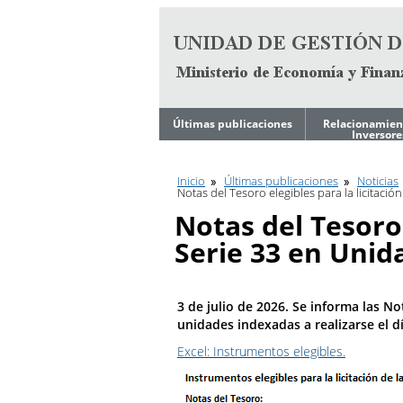
Ir al contenido
Últimas publicaciones
Relacionamien
Inversore
Noticias
Estrategia de
Financiamient
Mediano Plazo
Inicio
Últimas publicaciones
Noticias
Ley de Tope de
Notas del Tesoro elegibles para la licitació
Endeudamiento del
Gobierno
Reportes
Notas del Tesoro 
Trimestrales
Programa Financiero
Serie 33 en Unid
Anual
Archivos de
Presentacione
Inversores
Calendario de
Licitaciones en curso
Calificación Cr
3 de julio de 2026. Se informa las No
Reportes
unidades indexadas a realizarse el dí
Trimestrales
Fundamentos 
Excel: Instrumentos elegibles.
Calificadoras de
Base de Datos
Riesgo
Económicos