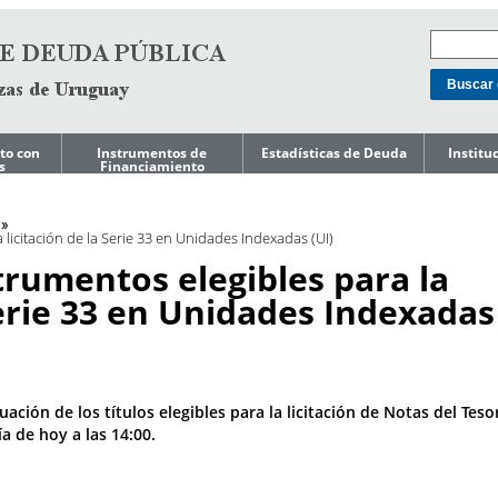
to con
Instrumentos de
Estadísticas de Deuda
Institu
s
Financiamiento
Mercado doméstico
Niveles de Deuda
Acerca d
o de
de Gest
Mercado
Composición de
 licitación de la Serie 33 en Unidades Indexadas (UI)
Internacional
Deuda
Ley de T
Endeuda
trumentos elegibles para la
Gobiern
Préstamos
Costo de Deuda e
Indicadores de Riesgo
Serie 33 en Unidades Indexadas
Gestión 
Líneas de Crédito
s a
Pasivos 
Precautorias
Perfil de
Amortizaciones
Reporte
editicia
Presupu
Deuda Garantizada
por el Gobierno
uación de los títulos elegibles para la licitación de Notas del Tes
ESG
Central
Reportes
a de hoy a las 14:00.
Deuda del Gobierno
Reportes
Central por
Japón
residencia