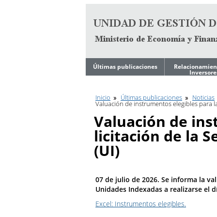
Ir al contenido
Últimas publicaciones
Relacionamien
Inversore
Noticias
Estrategia de
Financiamient
Mediano Plazo
Inicio
Últimas publicaciones
Noticias
Ley de Tope de
Valuación de instrumentos elegibles para la
Endeudamiento del
Gobierno
Reportes
Valuación de ins
Trimestrales
Programa Financiero
licitación de la 
Anual
Archivos de
Presentacione
(UI)
Inversores
Calendario de
Licitaciones en curso
Calificación Cr
Reportes
07 de julio de 2026. Se informa la val
Trimestrales
Fundamentos 
Unidades Indexadas a realizarse el dí
Calificadoras de
Base de Datos
Riesgo
Económicos
Excel: Instrumentos elegibles.