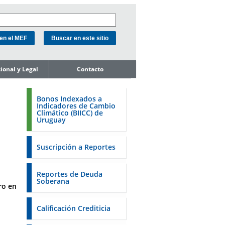
cional y Legal
Contacto
e la Unidad
ión de Deuda
Bonos Indexados a
Indicadores de Cambio
ope de
Climático (BIICC) de
miento del
Uruguay
o
de Activos y
Soberanos
Suscripción a Reportes
s
estales
Reportes de Deuda
Soberana
oro en
 18K a la SEC
 a la FSA de
Calificación Crediticia